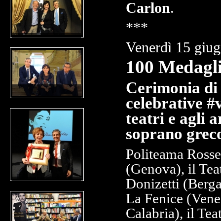
Carlon
.
***
Venerdì 15 giug
100 Medagli
Cerimonia di 
.
celebrative #
teatri e agli a
soprano grec
Politeama Rossett
(Genova), il Tea
Donizetti (Berga
La Fenice (Venez
Calabria), il Te