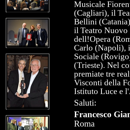
Musicale Fiorent
(Cagliari), il T
Bellini (Catania
il Teatro Nuovo 
dell
!
Opera (Roma
Carlo (Napoli), i
Sociale (Rovigo),
(Trieste). Nel c
premiate tre rea
Visconti della F
Istituto Luce e 
Saluti:
Francesco Gia
Roma