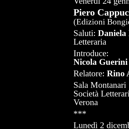
Venerdì 24 genn
Piero Cappucc
(
Edizioni Bongi
Saluti:
Daniela 
Letteraria
Introduce:
Nicola Guerini
Relatore:
Rino 
Sala Montanari
Società Letterar
Verona
***
Lunedì
2 dicemb