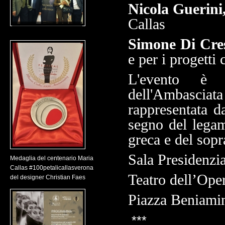
Nicola Guerini
Callas
Simone Di Cre
e per i progetti 
L'evento è s
dell'Ambasciat
rappresentata d
segno del legam
greca
e del sop
Sala Presidenzia
Medaglia del centenario Maria
Callas #100petalicallasverona
Teatro dell’Op
del designer Christian Faes
Piazza Beniami
***