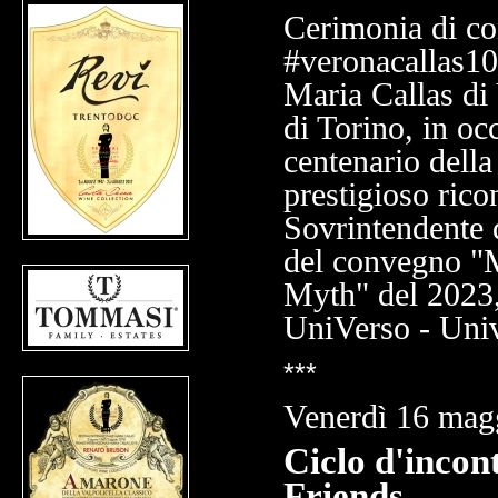
Cerimonia di co
#veronacallas100
Maria Callas di 
di Torino, in oc
centenario della
prestigioso ric
Sovrintendente d
del convegno "M
Myth" del 2023,
UniVerso - Univ
***
Venerdì 16 mag
Ciclo d'incont
Friends