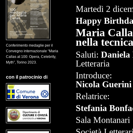
Martedì 2 dicem
Happy Birthday
Maria Callas
nella tecnic
Conferimento medaglie per il
Convegno internazionale “Maria
Saluti:
Daniela 
Callas at 100: Opera, Celebrity,
Letteraria
Myth”, Torino 2023.
Introduce:
con il patrocinio di
Nicola Guerini
Relatrice:
Stefania Bonfad
Sala Montanari
Società Letterar