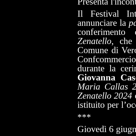
Presenta l'incon
Il Festival In
annunciare la
p
conferimento
Zenatello
, che 
Comune di Vero
Confcommercio 
durante la cer
Giovanna Caso
Maria Callas 
Zenatello 2024
istituito per l’
***
Giovedì 6 giugn