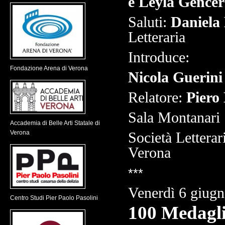
e Leyla Gencer
Saluti:
Daniela 
Letteraria
Introduce:
Fondazione Arena di Verona
Nicola Guerini
Relatore:
Piero 
Sala Montanari
Accademia di Belle Arti Statale di
Verona
Società Letterar
Verona
***
Venerdì 6 giugn
Centro Studi Pier Paolo Pasolini
100 Medagli